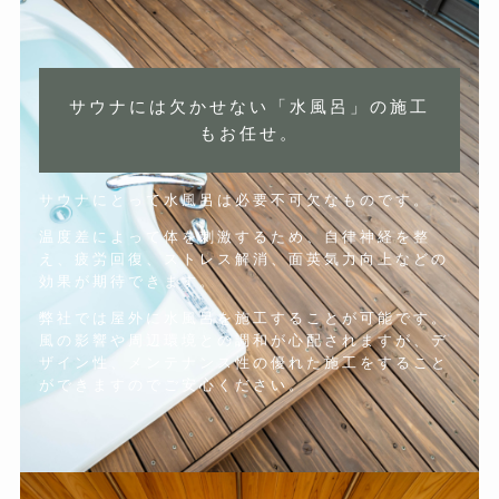
サウナには欠かせない「水風呂」の施工
もお任せ。
サウナにとって水風呂は必要不可欠なものです。
温度差によって体を刺激するため、自律神経を整
え、疲労回復、ストレス解消、面英気力向上などの
効果が期待できます。
弊社では屋外に水風呂を施工することが可能です。
風の影響や周辺環境との調和が心配されますが、デ
ザイン性、メンテナンス性の優れた施工をすること
ができますのでご安心ください。