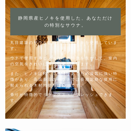
静岡県産ヒノキを使用した、あなただけ
の特別なサウナ。
丸目建築のサウナは静岡県産ヒノキを使用していま
す。
ウナで使用するヒノキはその特徴を生かして、室内
の空気をきれいに保つ効果があります。
また、ヒノキは軽くて強度があるため湿気に強い特
徴があり、高温多湿のサウナでは長期定期な使用に
耐えられる木材の使用は必須です。
香りが特徴的でリラックス・リフレッシュできま
す。